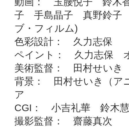
動画： 玉腰悦子 鈴木
子 手島晶子 真野鈴子
ブ・フィルム)
色彩設計： 久力志保
ペイント： 久力志保 オフィ
美術監督： 田村せいき
背景： 田村せいき（ア
ア
CGI： 小吉礼華 鈴木
撮影監督： 齋藤真次