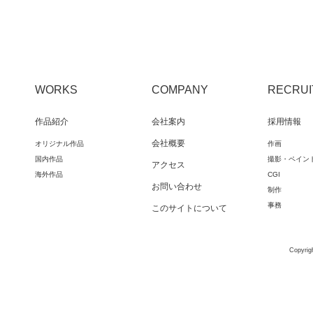
WORKS
COMPANY
RECRUI
作品紹介
会社案内
採用情報
会社概要
オリジナル作品
作画
国内作品
撮影・ペイン
アクセス
海外作品
CGI
お問い合わせ
制作
事務
このサイトについて
2022.10.18 >>
Prime Videoで2022年10月21日（金）より独占配信される
Copyrigh
『モダンラブ・東京 ～さまざまな愛の形～』
第7話のアニメーション制作を致しました。是非ご覧くだ
作品概要・予告編はこちら↓